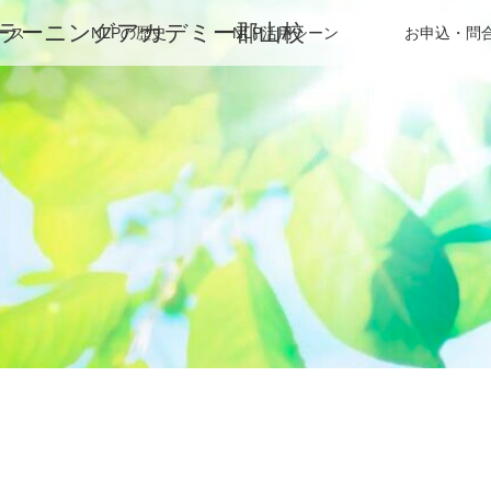
oloラーニングアカデミー郡山校
ース
NLPの歴史
NLP活用シーン
お申込・問