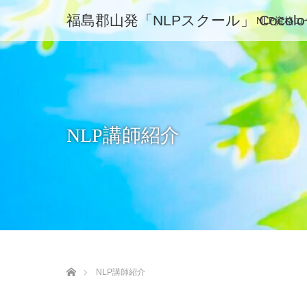
福島郡山発「NLPスクール」 Coc
NLP資格コ
NLP講師紹介
ホーム
NLP講師紹介